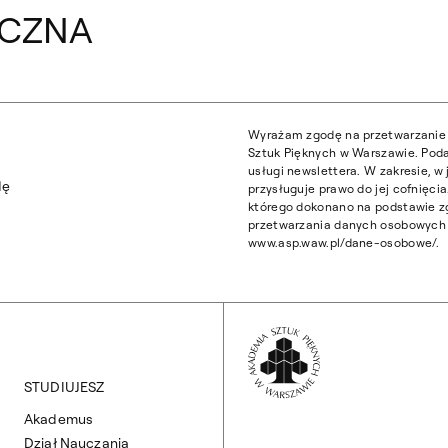
YCZNA
Wyrażam zgodę na przetwarzanie 
Sztuk Pięknych w Warszawie. Poda
usługi newslettera. W zakresie, 
dę
przysługuje prawo do jej cofnięc
którego dokonano na podstawie z
przetwarzania danych osobowych z
www.asp.waw.pl/dane-osobowe/.
Wróć na Stronę 
STUDIUJESZ
Akademus
Dział Nauczania