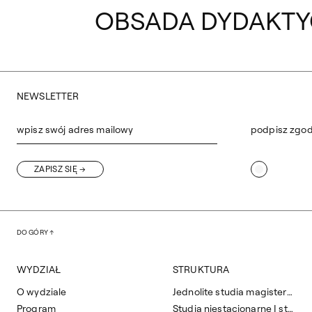
OBSADA DYDAKT
NEWSLETTER
wpisz swój adres mailowy
podpisz zgo
ZAPISZ SIĘ
DO GÓRY
WYDZIAŁ
STRUKTURA
O wydziale
Jednolite studia magisterskie
Program
Studia niestacjonarne I stopnia