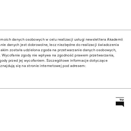
moich danych osobowych w celu realizacji usługi newslettera Akademii
nie danych jest dobrowolne, lecz niezbędne do realizacji świadczenia
w jakim została udzielona zgoda na przetwarzanie danych osobowych,
ia. Wycofanie zgody nie wpływa na zgodność prawem przetwarzania,
gody przed jej wycofaniem. Szczegółowe informacje dotyczące
najdują się na stronie internetowej pod adresem:
Prz
Główną