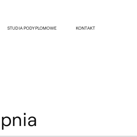
STUDIA PODYPLOMOWE
KONTAKT
Projektowanie wnętrz Horeca
Dziekanat
Kolor w kreacji wnętrza
Dziekani
Kierownik obiektu
opnia