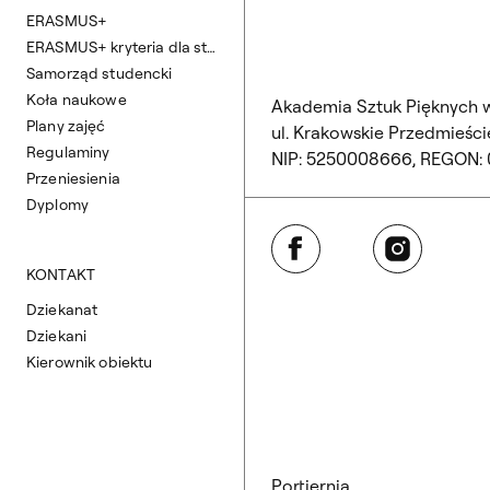
ERASMUS+
ERASMUS+ kryteria dla studentów Wydziału Architektury Wnętrz
Samorząd studencki
Koła naukowe
Akademia Sztuk Pięknych 
Plany zajęć
ul. Krakowskie Przedmieście
Regulaminy
NIP: 5250008666, REGON:
Przeniesienia
Dyplomy
Facebook
Instagram
KONTAKT
Dziekanat
Dziekani
Kierownik obiektu
Portiernia