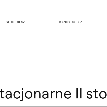
Przejdź do wyszukiwarki
Przejdź do treści
STUDIUJESZ
KANDYDUJESZ
Akademus
Rekrutacja
Dział Nauczania
Rejestracja on-line
ERASMUS+
Kursy i konsultacje
ERASMUS+ kryteria dla studentów Wydziału Architektury Wnętrz
Samorząd studencki
Koła naukowe
Plany zajęć
Regulaminy
Przeniesienia
Dyplomy
tacjonarne II st