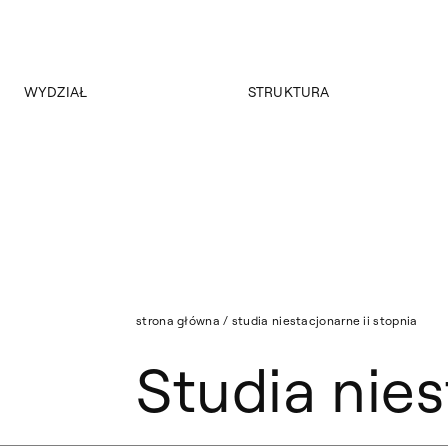
WYDZIAŁ
STRUKTURA
O wydziale
Jednolite studia magisterskie
Program
Studia niestacjonarne I stopnia
Historia
Studia niestacjonarne II stopnia
Władze
Nasza Kadra
Strona archiwalna
Aktualności
strona główna
/
studia niestacjonarne ii stopnia
Studia nies