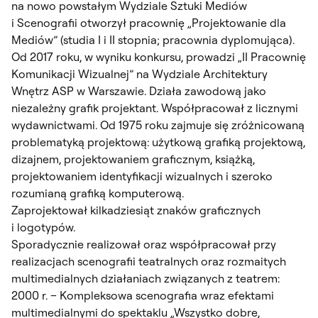
na nowo powstałym Wydziale Sztuki Mediów
i Scenografii otworzył pracownię „Projektowanie dla
Mediów” (studia I i II stopnia; pracownia dyplomująca).
Od 2017 roku, w wyniku konkursu, prowadzi „II Pracownię
Komunikacji Wizualnej” na Wydziale Architektury
Wnętrz ASP w Warszawie. Działa zawodową jako
niezależny grafik projektant. Współpracował z licznymi
wydawnictwami. Od 1975 roku zajmuje się zróżnicowaną
problematyką projektową: użytkową grafiką projektową,
dizajnem, projektowaniem graficznym, książką,
projektowaniem identyfikacji wizualnych i szeroko
rozumianą grafiką komputerową.
Zaprojektował kilkadziesiąt znaków graficznych
i logotypów.
Sporadycznie realizował oraz współpracował przy
realizacjach scenografii teatralnych oraz rozmaitych
multimedialnych działaniach związanych z teatrem:
2000 r. – Kompleksowa scenografia wraz efektami
multimedialnymi do spektaklu „Wszystko dobre,