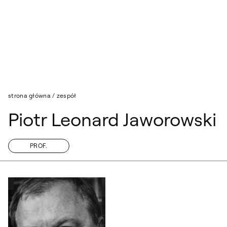
Przejdź do wyszukiwarki
Przejdź do treści
strona główna
/
zespół
Piotr Leonard Jaworowski
PROF.