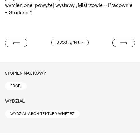
wymienionej powyżej wystawy „Mistrzowie – Pracownie
– Studenci”.
MACIEJ MAŁEC
UDOSTĘPNIJ
LIA KARŁOWSKA
STOPIEŃ NAUKOWY
PROF.
WYDZIAŁ
WYDZIAŁ ARCHITEKTURY WNĘTRZ