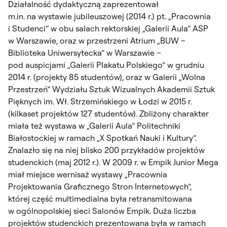
Działalność dydaktyczną zaprezentował
m.in. na wystawie jubileuszowej (2014 r.) pt. „Pracownia
i Studenci” w obu salach rektorskiej „Galerii Aula” ASP
w Warszawie, oraz w przestrzeni Atrium „BUW –
Biblioteka Uniwersytecka” w Warszawie –
pod auspicjami „Galerii Plakatu Polskiego” w grudniu
2014 r. (projekty 85 studentów), oraz w Galerii „Wolna
Przestrzeń” Wydziału Sztuk Wizualnych Akademii Sztuk
Pięknych im. Wł. Strzemińskiego w Łodzi w 2015 r.
(kilkaset projektów 127 studentów). Zbliżony charakter
miała też wystawa w „Galerii Aula” Politechniki
Białostockiej w ramach „X Spotkań Nauki i Kultury”.
Znalazło się na niej blisko 200 przykładów projektów
studenckich (maj 2012 r.). W 2009 r. w Empik Junior Mega
miał miejsce wernisaż wystawy „Pracownia
Projektowania Graficznego Stron Internetowych”,
której część multimedialna była retransmitowana
w ogólnopolskiej sieci Salonów Empik. Duża liczba
projektów studenckich prezentowana była w ramach