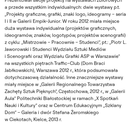
Prezentował swoje projekty na wystawach zbiorowych
a przede wszystkim indywidualnych: dwie wystawy p.t.
„Projekty graficzne, grafiki, znaki logo, ideogramy – seria
I i II w Galerii Empik–Junior. W roku 2012 miała miejsce
duża wystawa indywidualna (projektów graficznych,
ideogramów, znaków, logotypów, projektów scenografii)
z cyklu: „Mistrzowie – Pracownie – Studenci”, pt.: „Piotr L.
Jaworowski i Studenci Wydziału Sztuki Mediów
i Scenografii oraz Wydziału Grafiki ASP w Warszawie”
na wszystkich piętrach Traffic–Club (Dom Braci
Jabłkowskich), Warszawa 2012 r., która podsumowała
dotychczasową działalność. Inne znaczniejsze wystawy
miały miejsce w „Galerii Regionalnego Towarzystwa
Zachęty Sztuk Pięknych”, Częstochowa, 2012 r., w „Galerii
Aula” Politechniki Białostockiej w ramach „X Spotkań
Nauki i Kultury” oraz w Centrum Edukacyjnym „Szklany
Dom” – Galeria i dwór Stefana Żeromskiego
w Ciekotach, Kielce, 2013 r.