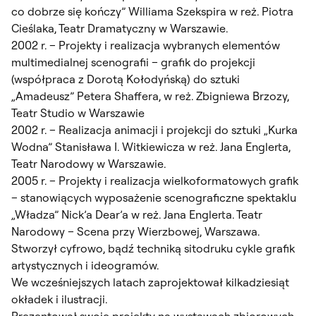
co dobrze się kończy” Williama Szekspira w reż. Piotra
Cieślaka, Teatr Dramatyczny w Warszawie.
2002 r. – Projekty i realizacja wybranych elementów
multimedialnej scenografii – grafik do projekcji
(współpraca z Dorotą Kołodyńską) do sztuki
„Amadeusz” Petera Shaffera, w reż. Zbigniewa Brzozy,
Teatr Studio w Warszawie
2002 r. – Realizacja animacji i projekcji do sztuki „Kurka
Wodna” Stanisława I. Witkiewicza w reż. Jana Englerta,
Teatr Narodowy w Warszawie.
2005 r. – Projekty i realizacja wielkoformatowych grafik
– stanowiących wyposażenie scenograficzne spektaklu
„Władza” Nick’a Dear’a w reż. Jana Englerta. Teatr
Narodowy – Scena przy Wierzbowej, Warszawa.
Stworzył cyfrowo, bądź techniką sitodruku cykle grafik
artystycznych i ideogramów.
We wcześniejszych latach zaprojektował kilkadziesiąt
okładek i ilustracji.