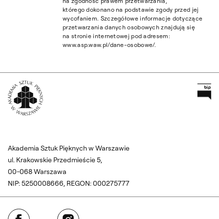
na zgodność prawem przetwarzania,
którego dokonano na podstawie zgody przed jej
wycofaniem. Szczegółowe informacje dotyczące
przetwarzania danych osobowych znajdują się
na stronie internetowej pod adresem:
www.asp.waw.pl/dane-osobowe/.
Pr
Wróć na Stronę Główną
Akademia Sztuk Pięknych w Warszawie
ul. Krakowskie Przedmieście 5,
00-068 Warszawa
NIP: 5250008666, REGON: 000275777
Facebook
Instagram