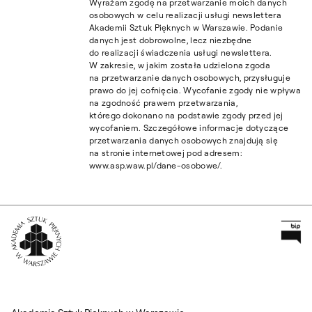
Wyrażam zgodę na przetwarzanie moich danych
osobowych w celu realizacji usługi newslettera
Akademii Sztuk Pięknych w Warszawie. Podanie
danych jest dobrowolne, lecz niezbędne
do realizacji świadczenia usługi newslettera.
W zakresie, w jakim została udzielona zgoda
na przetwarzanie danych osobowych, przysługuje
prawo do jej cofnięcia. Wycofanie zgody nie wpływa
na zgodność prawem przetwarzania,
którego dokonano na podstawie zgody przed jej
wycofaniem. Szczegółowe informacje dotyczące
przetwarzania danych osobowych znajdują się
na stronie internetowej pod adresem:
www.asp.waw.pl/dane-osobowe/.
Pr
Wróć na Stronę Główną