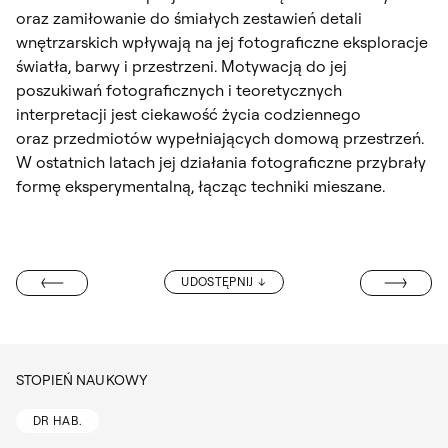
oraz zamiłowanie do śmiałych zestawień detali
wnętrzarskich wpływają na jej fotograficzne eksploracje
światła, barwy i przestrzeni. Motywacją do jej
poszukiwań fotograficznych i teoretycznych
interpretacji jest ciekawość życia codziennego
oraz przedmiotów wypełniających domową przestrzeń.
W ostatnich latach jej działania fotograficzne przybrały
formę eksperymentalną, łącząc techniki mieszane.
HELENA SZCZ
UDOSTĘPNIJ
DIA MAJEWSKA
STOPIEŃ NAUKOWY
DR HAB.