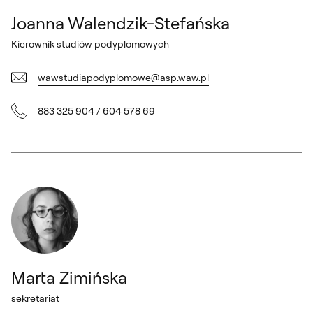
Joanna Walendzik-Stefańska
Kierownik studiów podyplomowych
wawstudiapodyplomowe@asp.waw.pl
883 325 904 / 604 578 69
Marta Zimińska
sekretariat