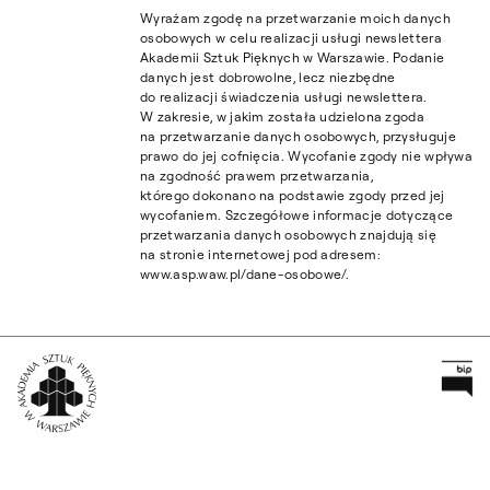
Wyrażam zgodę na przetwarzanie moich danych
osobowych w celu realizacji usługi newslettera
Akademii Sztuk Pięknych w Warszawie. Podanie
danych jest dobrowolne, lecz niezbędne
do realizacji świadczenia usługi newslettera.
W zakresie, w jakim została udzielona zgoda
na przetwarzanie danych osobowych, przysługuje
prawo do jej cofnięcia. Wycofanie zgody nie wpływa
na zgodność prawem przetwarzania,
którego dokonano na podstawie zgody przed jej
wycofaniem. Szczegółowe informacje dotyczące
przetwarzania danych osobowych znajdują się
na stronie internetowej pod adresem:
www.asp.waw.pl/dane-osobowe/.
Pr
Wróć na Stronę Główną