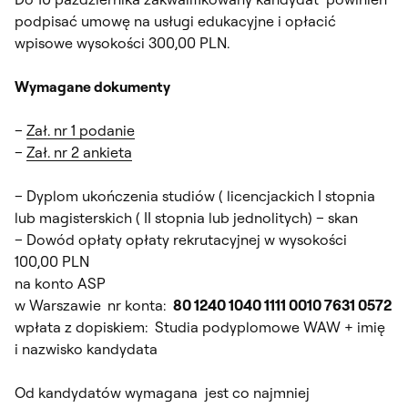
podpisać umowę na usługi edukacyjne i opłacić
wpisowe wysokości 300,00 PLN.
Wymagane dokumenty
–
Zał. nr 1 podanie
–
Zał. nr 2 ankieta
– Dyplom ukończenia studiów ( licencjackich I stopnia
lub magisterskich ( II stopnia lub jednolitych) – skan
– Dowód opłaty opłaty rekrutacyjnej w wysokości
100,00 PLN
na konto ASP
w Warszawie
nr konta:
80 1240 1040 1111 0010 7631 0572
wpłata z dopiskiem: Studia podyplomowe WAW + imię
i nazwisko kandydata
Od kandydatów wymagana jest co najmniej