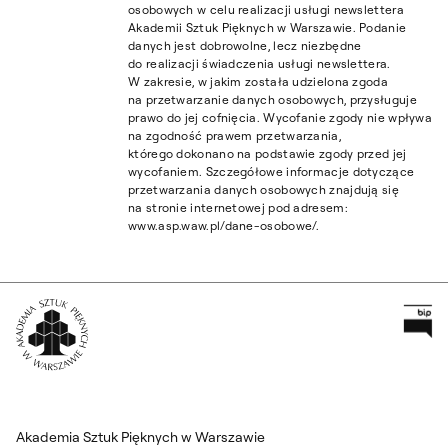
osobowych w celu realizacji usługi newslettera
Akademii Sztuk Pięknych w Warszawie. Podanie
danych jest dobrowolne, lecz niezbędne
do realizacji świadczenia usługi newslettera.
W zakresie, w jakim została udzielona zgoda
na przetwarzanie danych osobowych, przysługuje
prawo do jej cofnięcia. Wycofanie zgody nie wpływa
na zgodność prawem przetwarzania,
którego dokonano na podstawie zgody przed jej
wycofaniem. Szczegółowe informacje dotyczące
przetwarzania danych osobowych znajdują się
na stronie internetowej pod adresem:
www.asp.waw.pl/dane-osobowe/.
Pr
Wróć na Stronę Główną
Akademia Sztuk Pięknych w Warszawie