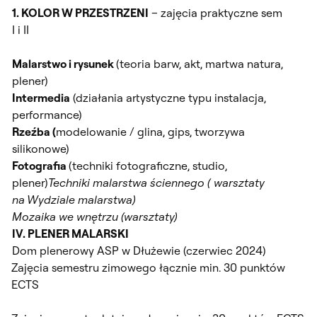
1. KOLOR W PRZESTRZENI
– zajęcia praktyczne sem
I i II
Malarstwo i rysunek
(teoria barw, akt, martwa natura,
plener)
Intermedia
(działania artystyczne typu instalacja,
performance)
Rzeźba (
modelowanie / glina, gips, tworzywa
silikonowe)
Fotografia
(techniki fotograficzne, studio,
plener)
Techniki malarstwa ściennego ( warsztaty
na Wydziale malarstwa)
Mozaika we wnętrzu (warsztaty)
IV. PLENER MALARSKI
Dom plenerowy ASP w Dłużewie (czerwiec 2024)
Zajęcia semestru zimowego łącznie min. 30 punktów
ECTS