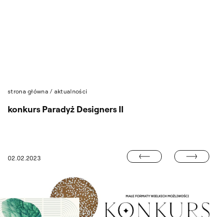
Przejdź do wyszukiwarki
Przejdź do treści
strona główna
/
aktualności
konkurs Paradyż Designers II
KONKURSU DL
02.02.2023
XVI EDYCJA KONKURSU YOUNG DESIGN