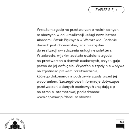
ZAPISZ SIĘ
Wyrażam zgodę na przetwarzanie moich danych
osobowych w celu realizacji usługi newslettera
Akademii Sztuk Pięknych w Warszawie. Podanie
danych jest dobrowolne, lecz niezbędne
do realizacji świadczenia usługi newslettera.
W zakresie, w jakim została udzielona zgoda
na przetwarzanie danych osobowych, przysługuje
prawo do jej cofnięcia. Wycofanie zgody nie wpływa
na zgodność prawem przetwarzania,
którego dokonano na podstawie zgody przed jej
wycofaniem. Szczegółowe informacje dotyczące
przetwarzania danych osobowych znajdują się
na stronie internetowej pod adresem:
www.asp.waw.pl/dane-osobowe/.
Pr
Wróć na Stronę Główną