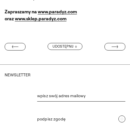
Zapraszamy na
www.paradyz.com
oraz
www.sklep.paradyz.com
KONKURSU DL
UDOSTĘPNIJ
 YOUNG DESIGN
NEWSLETTER
wpisz swój adres mailowy
podpisz zgodę