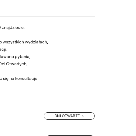
 znajdziecie:
 o wszystkich wydziałach,
cji,
dawane pytania,
Dni Otwartych;
ć się na konsultacje
DNI OTWARTE