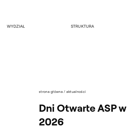
WYDZIAŁ
STRUKTURA
O wydziale
Jednolite studia magisterskie
Program
Studia niestacjonarne I stopnia
Historia
Studia niestacjonarne II stopnia
Władze
Nasza Kadra
Strona archiwalna
Aktualności
strona główna
/
aktualności
Dni Otwarte ASP w
2026