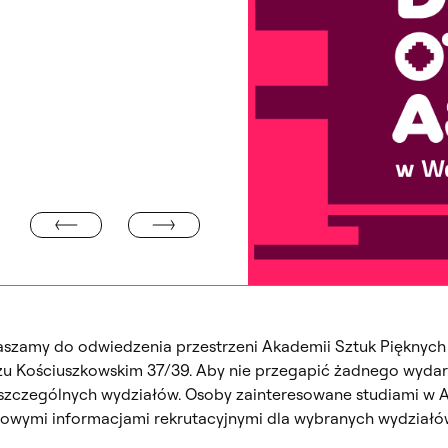
KONKURS DYPLOM Z ARCHICADEM 2026
GRAMU ERASMUS+
aszamy do odwiedzenia przestrzeni Akademii Sztuk Pięknych 
eżu Kościuszkowskim 37/39. Aby nie przegapić żadnego wyda
czególnych wydziałów. Osoby zainteresowane studiami w A
owymi informacjami rekrutacyjnymi dla wybranych wydziałów