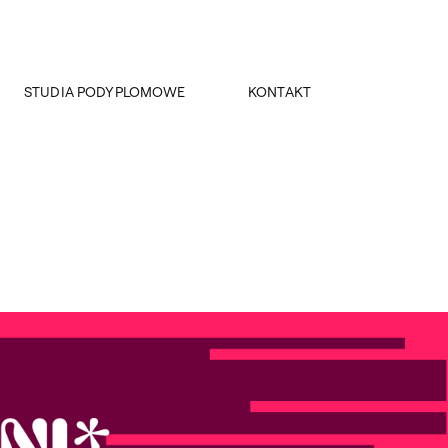
STUDIA PODYPLOMOWE
KONTAKT
Projektowanie wnętrz Horeca
Dziekanat
Kolor w kreacji wnętrza
Dziekani
Kierownik obiektu