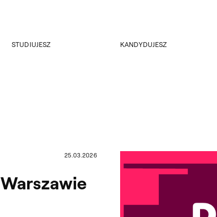
Przejdź do wyszukiwarki
Przejdź do treści
STUDIUJESZ
KANDYDUJESZ
Akademus
Rekrutacja
Dział Nauczania
Rejestracja on-line
ERASMUS+
Kursy i konsultacje
ERASMUS+ kryteria dla studentów Wydziału Architektury Wnętrz
Samorząd studencki
Koła naukowe
Plany zajęć
Regulaminy
25.03.2026
Przeniesienia
Dyplomy
 Warszawie