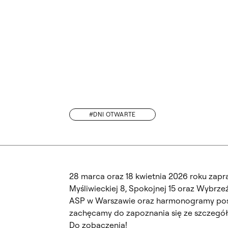
#DNI OTWARTE
A W CHIANG MAI UNIVERSITY ORAZ KMUTNB W BANGKOKU W RAMACH PRO
28 marca oraz 18 kwietnia 2026 roku zapr
Myśliwieckiej 8, Spokojnej 15 oraz Wybrz
ASP w Warszawie oraz harmonogramy posz
zachęcamy do zapoznania się ze szczegół
Do zobaczenia!