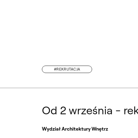
#REKRUTACJA
CJA NA STUDIA PODYPLOMOWE „KOLOR W KREACJI WNĘTRZA” ROK AKADE
Od 2 września - re
Wydział Architektury Wnętrz