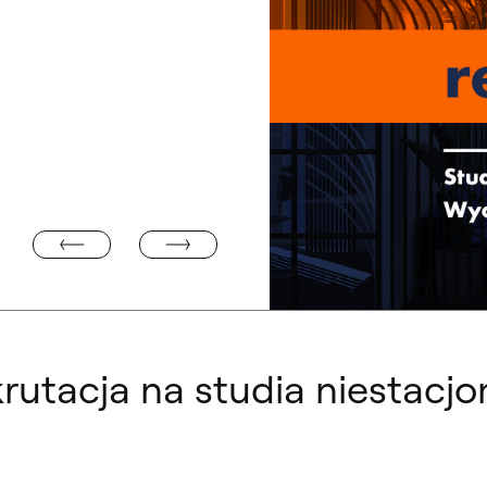
TRWA REKRUTACJA NA STUDIA PODYPLOMOWE „KOLO
MICKI 2024/2025
krutacja na studia niestacj