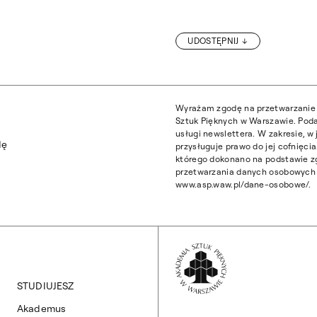
UDOSTĘPNIJ
TRWA REKRUTACJA NA STUDIA PODYPLOMOWE „KOLOR W KREACJI WNĘTRZA
Wyrażam zgodę na przetwarzanie 
Sztuk Pięknych w Warszawie. Poda
usługi newslettera. W zakresie, 
dę
przysługuje prawo do jej cofnięc
którego dokonano na podstawie z
przetwarzania danych osobowych z
www.asp.waw.pl/dane-osobowe/.
Wróć na Stronę 
STUDIUJESZ
Akademus