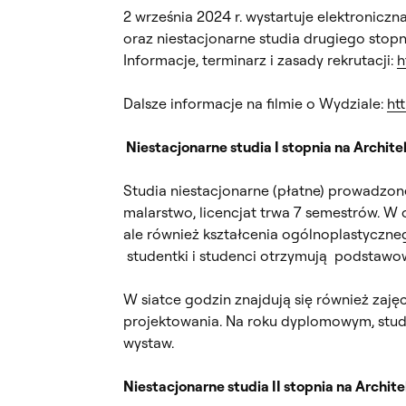
2 września 2024 r. wystartuje elektroniczn
oraz niestacjonarne studia drugiego stopn
Informacje, terminarz i zasady rekrutacji:
h
Dalsze informacje na filmie o Wydziale:
ht
Niestacjonarne studia I stopnia na Archit
Studia niestacjonarne (płatne) prowadzon
malarstwo, licencjat trwa 7 semestrów. W o
ale również kształcenia ogólnoplastyczneg
studentki i studenci otrzymują podstawow
W siatce godzin znajdują się również zaj
projektowania. Na roku dyplomowym, stude
wystaw.
Niestacjonarne studia II stopnia na Archi