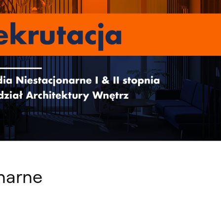
R W KREACJI WNĘTRZA”
onarne