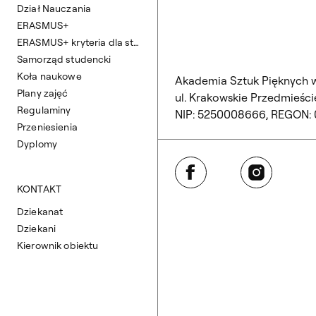
Dział Nauczania
ERASMUS+
ERASMUS+ kryteria dla studentów Wydziału Architektury Wnętrz
Samorząd studencki
Koła naukowe
Akademia Sztuk Pięknych 
Plany zajęć
ul. Krakowskie Przedmieście
Regulaminy
NIP: 5250008666, REGON:
Przeniesienia
Dyplomy
Facebook
Instagram
KONTAKT
Dziekanat
Dziekani
Kierownik obiektu