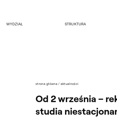
WYDZIAŁ
STRUKTURA
O wydziale
Jednolite studia magisterskie
Program
Studia niestacjonarne I stopnia
Historia
Studia niestacjonarne II stopnia
Władze
Nasza Kadra
Strona archiwalna
Aktualności
strona główna
/
aktualności
Od 2 września – re
studia niestacjona