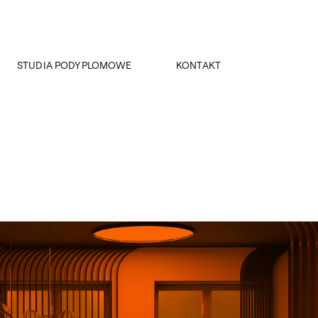
STUDIA PODYPLOMOWE
KONTAKT
Projektowanie wnętrz Horeca
Dziekanat
Kolor w kreacji wnętrza
Dziekani
Kierownik obiektu