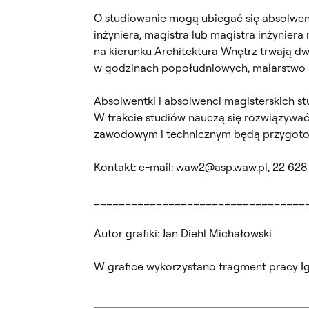
O studiowanie mogą ubiegać się absolwentki
inżyniera, magistra lub magistra inżyniera
na kierunku Architektura Wnętrz trwają dw
w godzinach popołudniowych, malarstwo l
Absolwentki i absolwenci magisterskich st
W trakcie studiów nauczą się rozwiązywać
zawodowym i technicznym będą przygotow
Kontakt: e-mail: waw2@asp.waw.pl, 22 628
__________________________________
Autor grafiki: Jan Diehl Michałowski
W grafice wykorzystano fragment pracy Ig