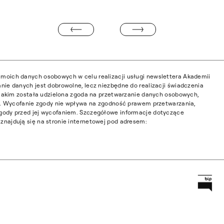
TRWA REKRUTACJA NA STUDIA PO
” ROK AKADEMICKI 2024/2025
moich danych osobowych w celu realizacji usługi newslettera Akademii
nie danych jest dobrowolne, lecz niezbędne do realizacji świadczenia
w jakim została udzielona zgoda na przetwarzanie danych osobowych,
ia. Wycofanie zgody nie wpływa na zgodność prawem przetwarzania,
gody przed jej wycofaniem. Szczegółowe informacje dotyczące
najdują się na stronie internetowej pod adresem:
Prz
Główną