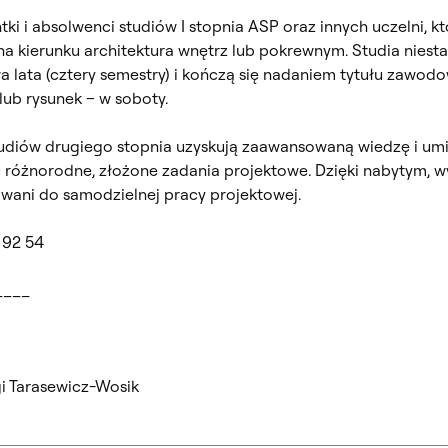
 i absolwenci studiów I stopnia ASP oraz innych uczelni, któr
 na kierunku architektura wnętrz lub pokrewnym. Studia niest
a lata (cztery semestry) i kończą się nadaniem tytułu zawod
ub rysunek – w soboty.
udiów drugiego stopnia uzyskują zaawansowaną wiedzę i umie
 różnorodne, złożone zadania projektowe. Dzięki nabytym, w
ani do samodzielnej pracy projektowej.
 92 54
____
i Tarasewicz-Wosik