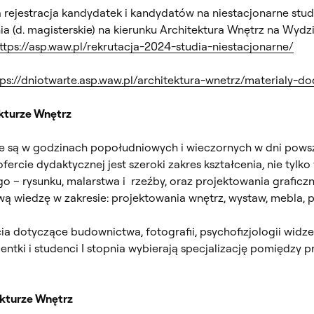
a rejestracja kandydatek i kandydatów na niestacjonarne studi
ia (d. magisterskie) na kierunku Architektura Wnętrz na Wyd
ttps://asp.waw.pl/rekrutacja-2024-studia-niestacjonarne/
tps://dniotwarte.asp.waw.pl/architektura-wnetrz/materialy-d
ekturze Wnętrz
e są w godzinach popołudniowych i wieczornych w dni powsze
fercie dydaktycznej jest szeroki zakres kształcenia, nie tylko
o – rysunku, malarstwa i rzeźby, oraz projektowania graficz
ą wiedzę w zakresie: projektowania wnętrz, wystaw, mebla, 
ęcia dotyczące budownictwa, fotografii, psychofizjologii w
ntki i studenci I stopnia wybierają specjalizację pomiędzy
tekturze Wnętrz