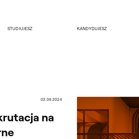
Przejdź do wyszukiwarki
Przejdź do treści
STUDIUJESZ
KANDYDUJESZ
Akademus
Rekrutacja
Dział Nauczania
Rejestracja on-line
ERASMUS+
Kursy i konsultacje
ERASMUS+ kryteria dla studentów Wydziału Architektury Wnętrz
Samorząd studencki
Koła naukowe
Plany zajęć
Regulaminy
02.09.2024
Przeniesienia
Dyplomy
krutacja na
rne